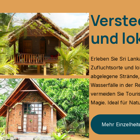
Verste
und lo
Erleben Sie Sri Lan
Zufluchtsorte und lo
abgelegene Strände,
Wasserfälle in der 
vermeiden Sie Touri
Magie. Ideal für Na
Mehr Einzelheit