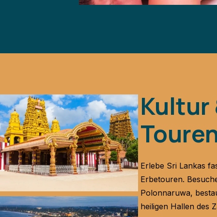
Kultur
Toure
Erlebe Sri Lankas fa
Erbetouren. Besuche
Polonnaruwa, bestaun
heiligen Hallen des 