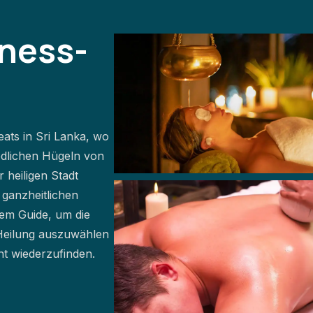
ness-
eats in Sri Lanka, wo
iedlichen Hügeln von
 heiligen Stadt
ganzheitlichen
em Guide, um die
 Heilung auszuwählen
ht wiederzufinden.