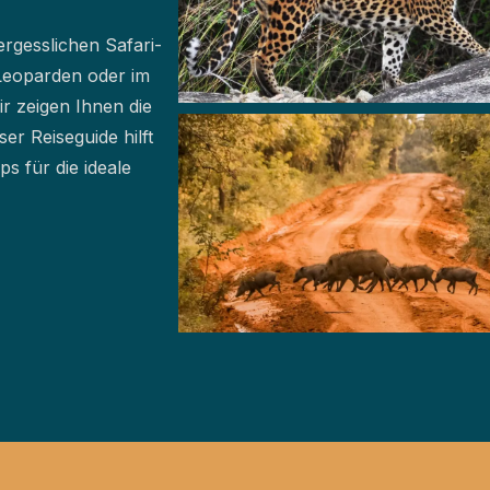
ergesslichen Safari-
Leoparden oder im
r zeigen Ihnen die
er Reiseguide hilft
s für die ideale