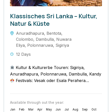
Klassisches Sri Lanka – Kultur,
Natur & Küste
Anuradhapura
,
Bentota
,
Colombo
,
Dambulla
,
Nuwara
Eliya
,
Polonnaruwa
,
Sigiriya
12 Days
Kultur & Kulturerbe Touren: Sigiriya,
Anuradhapura, Polonnaruwa, Dambulla, Kandy
Festivals: Vesak oder Esala Perahera
(saisonal)
Hill Country & Zugfahrt:
Panoramastrecke ins Hochland...
Available through out the year:
Jan
Feb
Mar
Apr
May
Jun
Jul
Aug
Sep
Oct