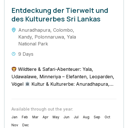
Entdeckung der Tierwelt und
des Kulturerbes Sri Lankas
Anuradhapura
,
Colombo
,
Kandy
,
Polonnaruwa
,
Yala
National Park
9 Days
Wildtiere & Safari-Abenteuer: Yala,
Udawalawe, Minneriya – Elefanten, Leoparden,
Vögel
Kultur & Kulturerbe: Anuradhapura,
Polonnaruwa, Kandy – alte Königsstädte und
Tempel
Fototouren...
Available through out the year:
Jan
Feb
Mar
Apr
May
Jun
Jul
Aug
Sep
Oct
Nov
Dec