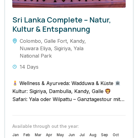
Sri Lanka Complete – Natur,
Kultur & Entspannung
Colombo
,
Galle Fort
,
Kandy
,
Nuwara Eliya
,
Sigiriya
,
Yala
National Park
14 Days
Wellness & Ayurveda: Wadduwa & Küste
Kultur: Sigiriya, Dambulla, Kandy, Galle
Safari: Yala oder Wilpattu – Ganztagestour mit
Tierbeobachtung
Fotografie: Delfine,...
Available through out the year:
Jan
Feb
Mar
Apr
May
Jun
Jul
Aug
Sep
Oct